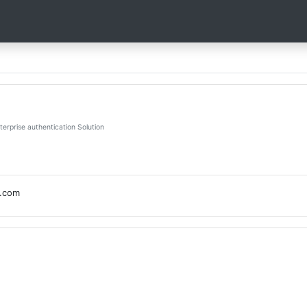
션
erprise authentication Solution
.com